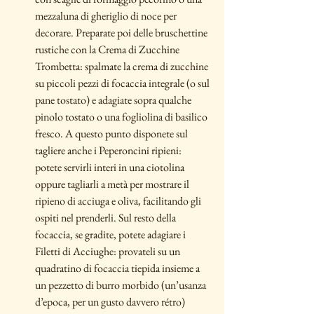
mezzaluna di gheriglio di noce per 
decorare. Preparate poi delle bruschettine 
rustiche con la Crema di Zucchine 
Trombetta: spalmate la crema di zucchine 
su piccoli pezzi di focaccia integrale (o sul 
pane tostato) e adagiate sopra qualche 
pinolo tostato o una fogliolina di basilico 
fresco. A questo punto disponete sul 
tagliere anche i Peperoncini ripieni: 
potete servirli interi in una ciotolina 
oppure tagliarli a metà per mostrare il 
ripieno di acciuga e oliva, facilitando gli 
ospiti nel prenderli. Sul resto della 
focaccia, se gradite, potete adagiare i 
Filetti di Acciughe: provateli su un 
quadratino di focaccia tiepida insieme a 
un pezzetto di burro morbido (un’usanza 
d’epoca, per un gusto davvero rétro) 