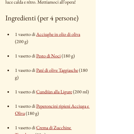
luce calda e rétro. Mettiamoci all’opera!
Ingredienti (per 4 persone)
1 vasetto di 
Acciughe in olio di oliva
(200 g)
1 vasetto di 
Pesto di Noci
 (180 g)
1 vasetto di 
Paté di olive Taggiasche
 (180 
g)
1 vasetto di 
Cundiùn alla Ligure
 (200 ml)
1 vasetto di 
Peperoncini ripieni Acciuga e 
Oliva
 (180 g)
1 vasetto di 
Crema di Zucchine 