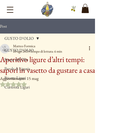
Post
GUSTO D'OLIO
Matteo Formica
GUSTO D'OLIO
20 ago 2025
Tempo di lettura: 6 min
Aperitivo ligure d’altri tempi:
Storia dell'Olio
sapori in vasetto da gustare a casa
Parole di Liguria
Ricette Liguri
Aggiornamento:
15 mag
Valutazione NaN stelle su 5.
Curiosità Liguri