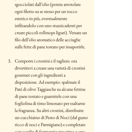
sgocciolati dall’olio (potete arrotolare 
ogni filetto su se stesso per un tocco 
estetico in più, eventualmente 
infilzandolo con uno stuzzicadenti per 
creare piccoli rollmops liguri). Versate un 
filo dell’olio aromatico delle acciughe 
sulle fette di pane tostato per insaporirle.
Comporre i crostini e il tagliere: ora 
divertitevi a creare una varietà di crostini 
gourmet con gli ingredienti a 
disposizione. Ad esempio: spalmate il 
Paté di olive Taggiasche su alcune fettine 
di pane tostato e guarnitele con una 
fogliolina di timo limonato per esaltarne 
la fragranza. Su altri crostini, distribuite 
un cucchiaino di Pesto di Noci (dal gusto 
ricco di noci e Parmigiano) e completate 
con scaglie di formaggio pecorino o una 