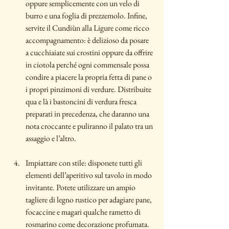
oppure semplicemente con un velo di 
burro e una foglia di prezzemolo. Infine, 
servite il Cundiùn alla Ligure come ricco 
accompagnamento: è delizioso da posare 
a cucchiaiate sui crostini oppure da offrire 
in ciotola perché ogni commensale possa 
condire a piacere la propria fetta di pane o 
i propri pinzimoni di verdure. Distribuite 
qua e là i bastoncini di verdura fresca 
preparati in precedenza, che daranno una 
nota croccante e puliranno il palato tra un 
assaggio e l’altro.
Impiattare con stile: disponete tutti gli 
elementi dell’aperitivo sul tavolo in modo 
invitante. Potete utilizzare un ampio 
tagliere di legno rustico per adagiare pane, 
focaccine e magari qualche rametto di 
rosmarino come decorazione profumata. 