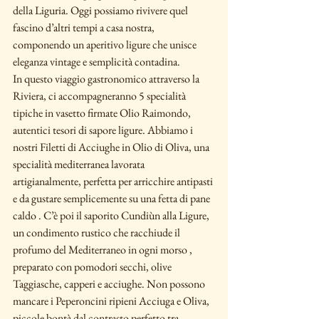
della Liguria. Oggi possiamo rivivere quel 
fascino d’altri tempi a casa nostra, 
componendo un aperitivo ligure che unisce 
eleganza vintage e semplicità contadina.
In questo viaggio gastronomico attraverso la 
Riviera, ci accompagneranno 5 specialità 
tipiche in vasetto firmate Olio Raimondo, 
autentici tesori di sapore ligure. Abbiamo i 
nostri Filetti di Acciughe in Olio di Oliva, una 
specialità mediterranea lavorata 
artigianalmente, perfetta per arricchire antipasti 
e da gustare semplicemente su una fetta di pane 
caldo . C’è poi il saporito Cundiùn alla Ligure, 
un condimento rustico che racchiude il 
profumo del Mediterraneo in ogni morso , 
preparato con pomodori secchi, olive 
Taggiasche, capperi e acciughe. Non possono 
mancare i Peperoncini ripieni Acciuga e Oliva, 
piccole bontà dal contrasto perfetto tra 