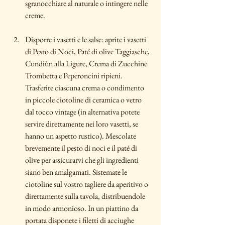
sgranocchiare al naturale o intingere nelle 
creme.
Disporre i vasetti e le salse: aprite i vasetti 
di Pesto di Noci, Paté di olive Taggiasche, 
Cundiùn alla Ligure, Crema di Zucchine 
Trombetta e Peperoncini ripieni. 
Trasferite ciascuna crema o condimento 
in piccole ciotoline di ceramica o vetro 
dal tocco vintage (in alternativa potete 
servire direttamente nei loro vasetti, se 
hanno un aspetto rustico). Mescolate 
brevemente il pesto di noci e il paté di 
olive per assicurarvi che gli ingredienti 
siano ben amalgamati. Sistemate le 
ciotoline sul vostro tagliere da aperitivo o 
direttamente sulla tavola, distribuendole 
in modo armonioso. In un piattino da 
portata disponete i filetti di acciughe 