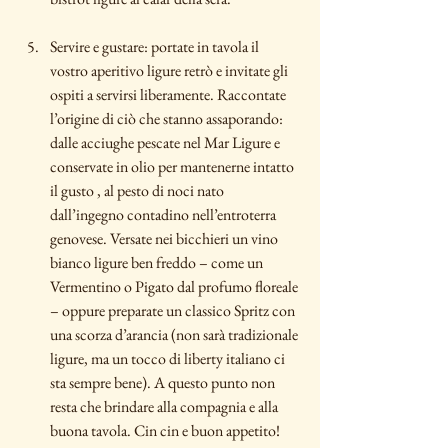
Servire e gustare: portate in tavola il 
vostro aperitivo ligure retrò e invitate gli 
ospiti a servirsi liberamente. Raccontate 
l’origine di ciò che stanno assaporando: 
dalle acciughe pescate nel Mar Ligure e 
conservate in olio per mantenerne intatto 
il gusto , al pesto di noci nato 
dall’ingegno contadino nell’entroterra 
genovese. Versate nei bicchieri un vino 
bianco ligure ben freddo – come un 
Vermentino o Pigato dal profumo floreale 
– oppure preparate un classico Spritz con 
una scorza d’arancia (non sarà tradizionale 
ligure, ma un tocco di liberty italiano ci 
sta sempre bene). A questo punto non 
resta che brindare alla compagnia e alla 
buona tavola. Cin cin e buon appetito!