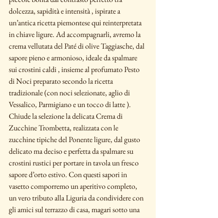
dolcezza, sapidità e intensità , ispirate a 
un’antica ricetta piemontese qui reinterpretata 
in chiave ligure. Ad accompagnarli, avremo la 
crema vellutata del Paté di olive Taggiasche, dal 
sapore pieno e armonioso, ideale da spalmare 
sui crostini caldi , insieme al profumato Pesto 
di Noci preparato secondo la ricetta 
tradizionale (con noci selezionate, aglio di 
Vessalico, Parmigiano e un tocco di latte ). 
Chiude la selezione la delicata Crema di 
Zucchine Trombetta, realizzata con le 
zucchine tipiche del Ponente ligure, dal gusto 
delicato ma deciso e perfetta da spalmare su 
crostini rustici per portare in tavola un fresco 
sapore d’orto estivo. Con questi sapori in 
vasetto comporremo un aperitivo completo, 
un vero tributo alla Liguria da condividere con 
gli amici sul terrazzo di casa, magari sotto una 