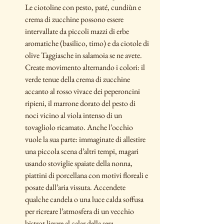
Le ciotoline con pesto, paté, cundiùn e 
crema di zucchine possono essere 
intervallate da piccoli mazzi di erbe 
aromatiche (basilico, timo) e da ciotole di 
olive Taggiasche in salamoia se ne avete. 
Create movimento alternando i colori: il 
verde tenue della crema di zucchine 
accanto al rosso vivace dei peperoncini 
ripieni, il marrone dorato del pesto di 
noci vicino al viola intenso di un 
tovagliolo ricamato. Anche l’occhio 
vuole la sua parte: immaginate di allestire 
una piccola scena d’altri tempi, magari 
usando stoviglie spaiate della nonna, 
piattini di porcellana con motivi floreali e 
posate dall’aria vissuta. Accendete 
qualche candela o una luce calda soffusa 
per ricreare l’atmosfera di un vecchio 
bistrot ligure al calar della sera.