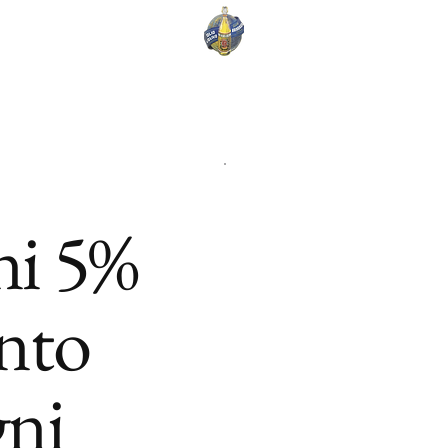
ni 5%
onto
gni