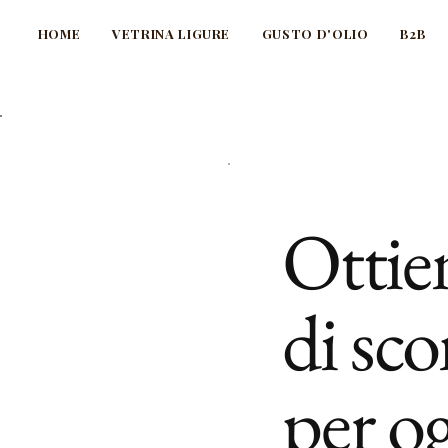
HOME
VETRINA LIGURE
GUSTO D'OLIO
B2B
Ottie
di sc
per o