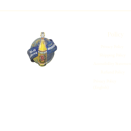
Policy
Privacy Policy
Shipping Policy
Accessibility Statemen
Refund Policy
Privacy Policy
(English)