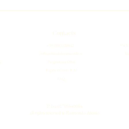
Contacts
+39 0183320842
Via XX
info@oliandoloraimondo.it
Via
Programma Olive
t
Regala il Gusto RAI
FAQ
P. Iva ‭01705540084‬
all rights reserved to Raimondo Alessio