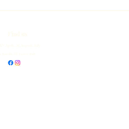
Find us
V Aprile, 26, Imperia, Italy
 Aurelia, 55, Cervo, Italy