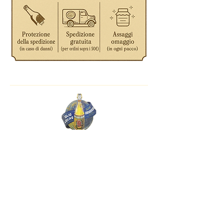
Contacts
+39 0183320842
info@oliandoloraimondo.it
Policy
Privacy Policy
Refund Policy