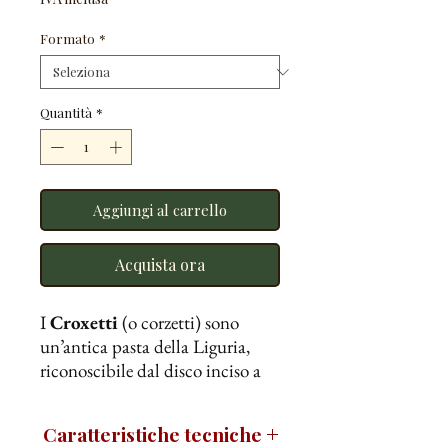
Formato
*
Quantità
*
Aggiungi al carrello
Acquista ora
I
Croxetti
(o corzetti) sono
un’antica pasta della Liguria,
riconoscibile dal disco inciso a
rilievo, simbolo di nobiltà e
tradizione.
Caratteristiche tecniche
Ogni pezzo è un piccolo